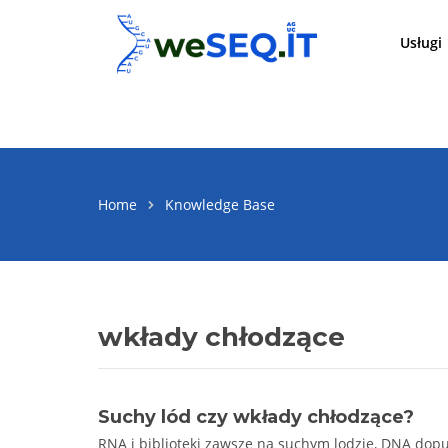
Przejdź
do
Usługi
treści
ARTICL
Home
Knowledge Base
wkłady chłodzące
Suchy lód czy wkłady chłodzące?
RNA i biblioteki zawsze na suchym lodzie, DNA dopus