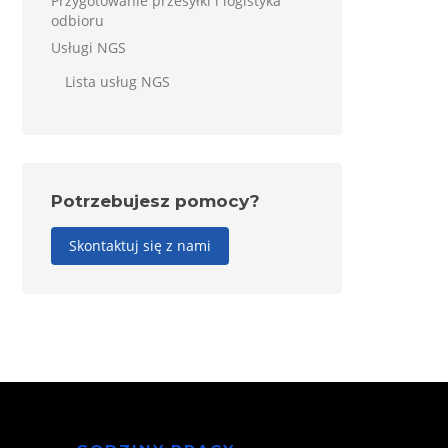
Przygotowanie przesyłki i logistyka
odbioru
Usługi NGS
Lista usług NGS
Potrzebujesz pomocy?
Skontaktuj się z nami