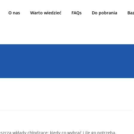
O nas
Warto wiedzieć
FAQs
Do pobrania
Ba
E TAG:
WKŁADY CHŁ
zcza wkłady chłodzące: kiedy co wybrać i ile go potrzeba.