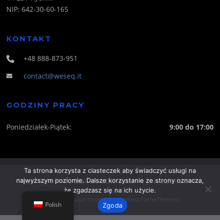
NIP: 642-30-60-165
KONTAKT
+48 888-873-951
contact@weseq.it
GODZINY PRACY
Poniedziałek-Piątek:
9:00 do 17:00
Ta strona korzysta z ciasteczek aby świadczyć usługi na
najwyższym poziomie. Dalsze korzystanie ze strony oznacza,
Prawa autorskie © 2026 weSEQ.IT. Wszelkie prawa zastrzeżone.
że zgadzasz się na ich użycie.
Screenr parallax theme
autorstwa FameThemes
Polish
Zgoda