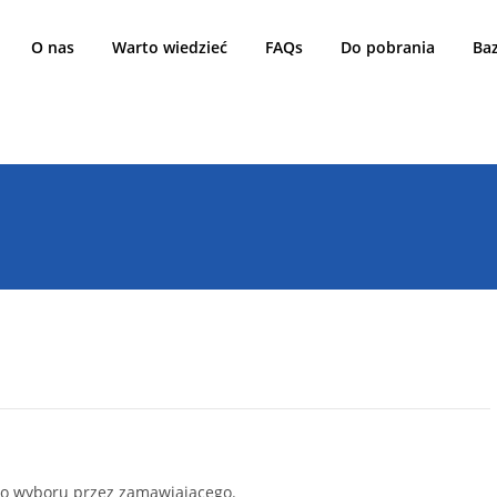
O nas
Warto wiedzieć
FAQs
Do pobrania
Ba
RTICLE TAG:
PŁATNOŚ
do wyboru przez zamawiającego.