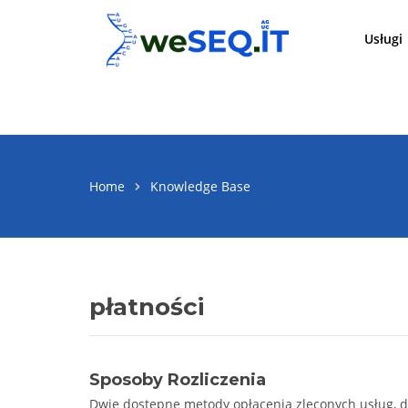
Przejdź
do
Usługi
treści
A
Home
Knowledge Base
płatności
Sposoby Rozliczenia
Dwie dostępne metody opłacenia zleconych usług, 