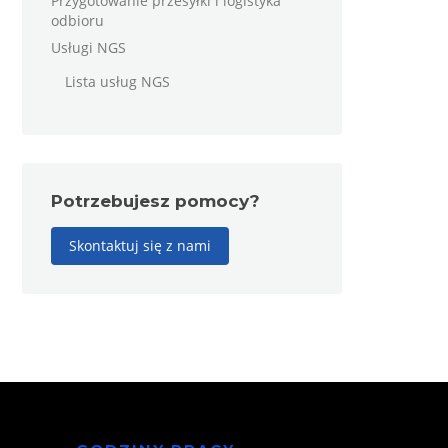
Przygotowanie przesyłki i logistyka
odbioru
Usługi NGS
Lista usług NGS
Potrzebujesz pomocy?
Skontaktuj się z nami