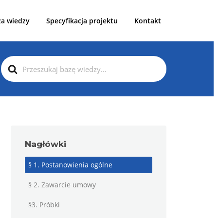
za wiedzy
Specyfikacja projektu
Kontakt
Search
For
Nagłówki
§ 1. Postanowienia ogólne
§ 2. Zawarcie umowy
§3. Próbki