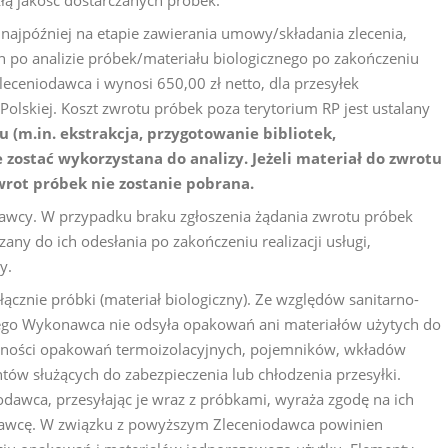
łą jakość dostarczanych próbek.
ajpóźniej na etapie zawierania umowy/składania zlecenia,
po analizie próbek/materiału biologicznego po zakończeniu
Zleceniodawca i wynosi 650,00 zł netto, dla przesyłek
Polskiej. Koszt zwrotu próbek poza terytorium RP jest ustalany
 (m.in. ekstrakcja, przygotowanie bibliotek,
zostać wykorzystana do analizy. Jeżeli materiał do zwrotu
zwrot próbek nie zostanie pobrana.
awcy. W przypadku braku zgłoszenia żądania zwrotu próbek
any do ich odesłania po zakończeniu realizacji usługi,
y.
cznie próbki (materiał biologiczny). Ze względów sanitarno-
nego Wykonawca nie odsyła opakowań ani materiałów użytych do
gólności opakowań termoizolacyjnych, pojemników, wkładów
tów służących do zabezpieczenia lub chłodzenia przesyłki.
iodawca, przesyłając je wraz z próbkami, wyraża zgodę na ich
nawcę. W związku z powyższym Zleceniodawca powinien