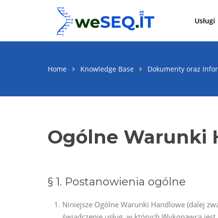
Przejdź
do
Usługi
treści
Home
Knowledge Base
Dokumenty oraz Info
Ogólne Warunki 
§ 1. Postanowienia ogólne
Niniejsze Ogólne Warunki Handlowe (dalej zw
świadczenie usług, w których Wykonawcą jest