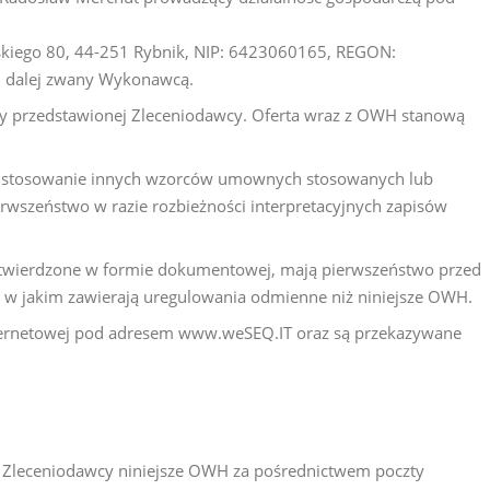
wskiego 80, 44-251 Rybnik, NIP: 6423060165, REGON:
, dalej zwany Wykonawcą.
rty przedstawionej Zleceniodawcy. Oferta wraz z OWH stanową
ją stosowanie innych wzorców umownych stosowanych lub
erwszeństwo w razie rozbieżności interpretacyjnych zapisów
otwierdzone w formie dokumentowej, mają pierwszeństwo przed
 w jakim zawierają uregulowania odmienne niż niniejsze OWH.
nternetowej pod adresem www.weSEQ.IT oraz są przekazywane
leceniodawcy niniejsze OWH za pośrednictwem poczty