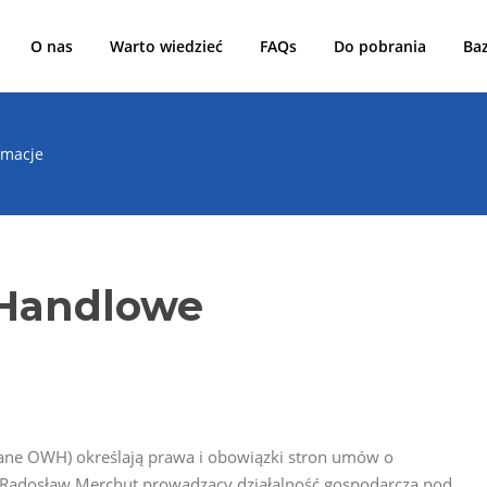
O nas
Warto wiedzieć
FAQs
Do pobrania
Ba
rmacje
Handlowe
ane OWH) określają prawa i obowiązki stron umów o
 Radosław Merchut prowadzący działalność gospodarczą pod