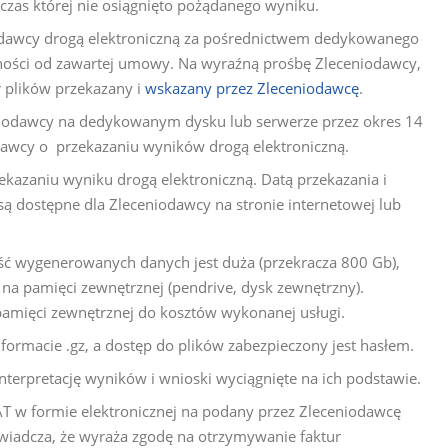
dczas której nie osiągnięto pożądanego wyniku.
odawcy drogą elektroniczną za pośrednictwem dedykowanego
żności od zawartej umowy. Na wyraźną prośbę Zleceniodawcy,
 plików przekazany i
wskazany przez Zleceniodawcę
.
iodawcy na dedykowanym dysku lub serwerze przez okres 14
dawcy o przekazaniu wyników drogą elektroniczną.
azaniu wyniku drogą elektroniczną. Datą przekazania i
są dostępne dla Zleceniodawcy na stronie internetowej lub
ość wygenerowanych danych jest duża (przekracza 800 Gb),
na pamięci zewnętrznej (pendrive, dysk zewnętrzny).
amięci zewnętrznej do kosztów wykonanej usługi.
ormacie .gz, a dostęp do plików zabezpieczony jest hasłem.
terpretację wyników i wnioski wyciągnięte na ich podstawie.
 w formie elektronicznej na podany przez Zleceniodawcę
świadcza, że wyraża zgodę na otrzymywanie faktur