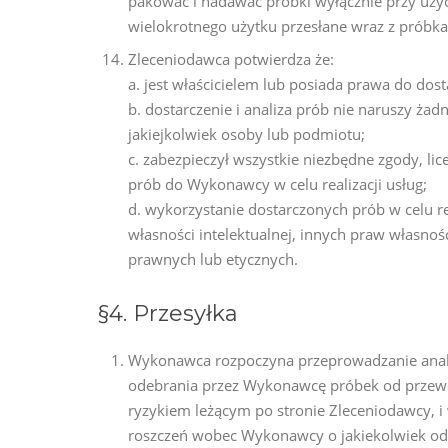
pakować i nadawać próbki wyłącznie przy uży
wielokrotnego użytku przesłane wraz z próbk
Zleceniodawca potwierdza że:
a. jest właścicielem lub posiada prawa do dos
b. dostarczenie i analiza prób nie naruszy ż
jakiejkolwiek osoby lub podmiotu;
c. zabezpieczył wszystkie niezbędne zgody, lic
prób do Wykonawcy w celu realizacji usług;
d. wykorzystanie dostarczonych prób w celu re
własności intelektualnej, innych praw własnośc
prawnych lub etycznych.
§4. Przesyłka
Wykonawca rozpoczyna przeprowadzanie anal
odebrania przez Wykonawcę próbek od przewoź
ryzykiem leżącym po stronie Zleceniodawcy, 
roszczeń wobec Wykonawcy o jakiekolwiek od