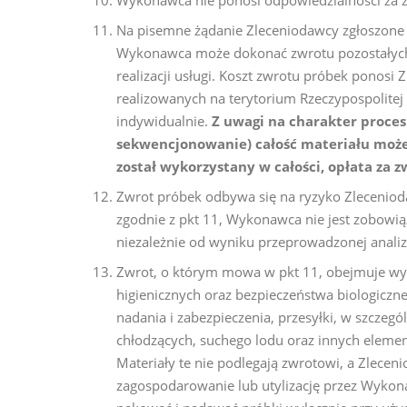
Wykonawca nie ponosi odpowiedzialności za z
Na pisemne żądanie Zleceniodawcy zgłoszone n
Wykonawca może dokonać zwrotu pozostałych 
realizacji usługi. Koszt zwrotu próbek ponosi 
realizowanych na terytorium Rzeczypospolitej 
indywidualnie.
Z uwagi na charakter procesu
sekwencjonowanie) całość materiału może 
został wykorzystany w całości, opłata za 
Zwrot próbek odbywa się na ryzyko Zleceniod
zgodnie z pkt 11, Wykonawca nie jest zobowiąz
niezależnie od wyniku przeprowadzonej analiz
Zwrot, o którym mowa w pkt 11, obejmuje wyłą
higienicznych oraz bezpieczeństwa biologicz
nadania i zabezpieczenia, przesyłki, w szcze
chłodzących, suchego lodu oraz innych elemen
Materiały te nie podlegają zwrotowi, a Zlecen
zagospodarowanie lub utylizację przez Wyko