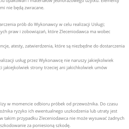
ciu opakowań i materiałów jednorazowego użytku. Elementy
ami nie będą zwracane.
tarczenia prób do Wykonawcy w celu realizacji Usługi;
adnych praw i zobowiązań, które Zleceniodawca ma wobec
encje, atesty, zatwierdzenia, które są niezbędne do dostarczenia
alizacji usług przez Wykonawcę nie naruszy jakiejkolwiek
i jakiejkolwiek strony trzeciej ani jakichkolwiek umów
izy w momencie odbioru próbek od przewoźnika. Do czasu
nika ryzyko ich ewentualnego uszkodzenia lub utraty jest
i w takim przypadku Zleceniodawca nie może wysuwać żadnych
szkodowanie za poniesioną szkodę.