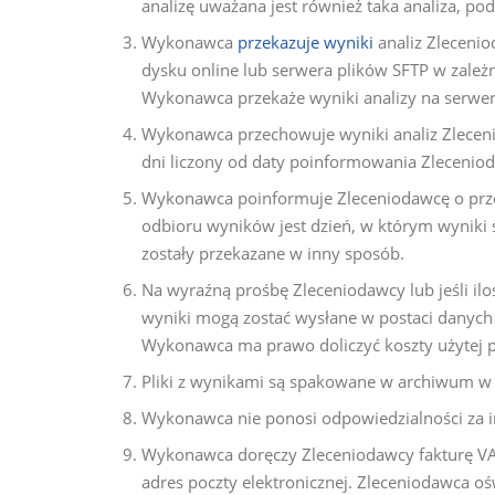
analizę uważana jest również taka analiza, po
Wykonawca
przekazuje wyniki
analiz Zleceni
dysku online lub serwera plików SFTP w zale
Wykonawca przekaże wyniki analizy na serwer
Wykonawca przechowuje wyniki analiz Zlecen
dni liczony od daty poinformowania Zlecenio
Wykonawca poinformuje Zleceniodawcę o przek
odbioru wyników jest dzień, w którym wyniki 
zostały przekazane w inny sposób.
Na wyraźną prośbę Zleceniodawcy lub jeśli il
wyniki mogą zostać wysłane w postaci danych 
Wykonawca ma prawo doliczyć koszty użytej p
Pliki z wynikami są spakowane w archiwum w f
Wykonawca nie ponosi odpowiedzialności za in
Wykonawca doręczy Zleceniodawcy fakturę VAT
adres poczty elektronicznej. Zleceniodawca o