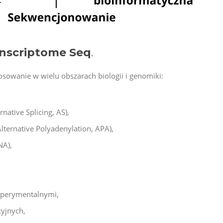
anscriptome Seq
.
osowanie w wielu obszarach biologii i genomiki:
native Splicing, AS),
Alternative Polyadenylation, APA),
NA),
ksperymentalnymi,
yjnych,