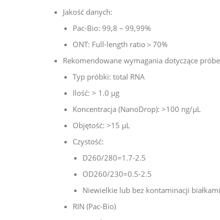
Jakość danych:
Pac-Bio: 99,8 – 99,99%
ONT: Full-length ratio＞70%
Rekomendowane wymagania dotyczące próbe
Typ próbki: total RNA
Ilość: > 1.0 μg
Koncentracja (NanoDrop): >100 ng/μL
Objętość: >15 μL
Czystość:
D260/280=1.7-2.5
OD260/230=0.5-2.5
Niewielkie lub bez kontaminacji białkam
RIN (Pac-Bio)