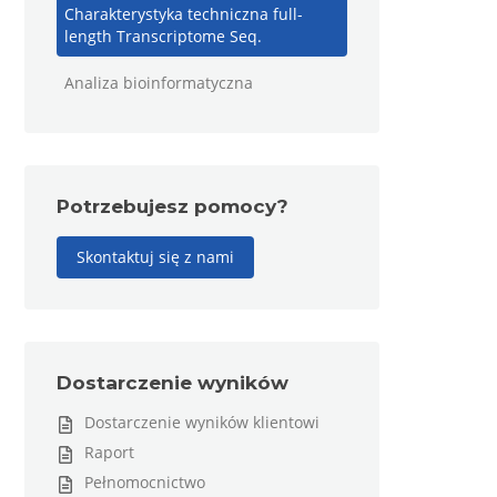
Charakterystyka techniczna full-
length Transcriptome Seq.
Analiza bioinformatyczna
Potrzebujesz pomocy?
Skontaktuj się z nami
Dostarczenie wyników
Dostarczenie wyników klientowi
Raport
Pełnomocnictwo