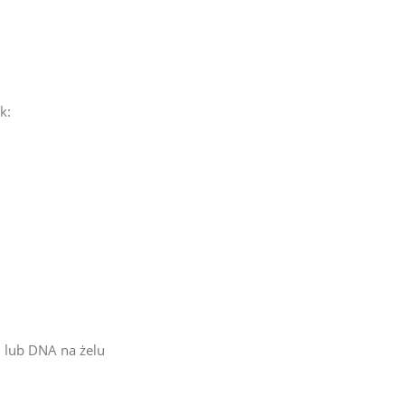
k:
i lub DNA na żelu