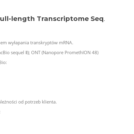
ull-length Transcriptome Seq
.
elem wyłapania transkryptów mRNA.
PacBio sequel Ⅱ); ONT (Nanopore PromethION 48)
io:
leżności od potrzeb klienta.
: