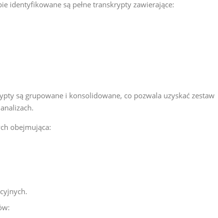
pie identyfikowane są pełne transkrypty zawierające:
rypty są grupowane i konsolidowane, co pozwala uzyskać zestaw
analizach.
ych obejmująca:
cyjnych.
ów: