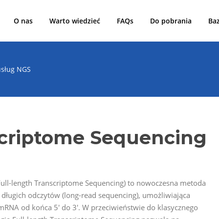
O nas
Warto wiedzieć
FAQs
Do pobrania
Ba
usług NGS
scriptome Sequencing
Full-length Transcriptome Sequencing) to nowoczesna metoda
 długich odczytów (long-read sequencing), umożliwiająca
mRNA od końca 5′ do 3′. W przeciwieństwie do klasycznego