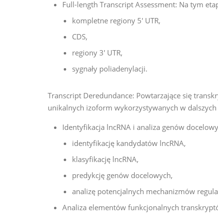
Full-length Transcript Assessment: Na tym eta
kompletne regiony 5′ UTR,
CDS,
regiony 3′ UTR,
sygnały poliadenylacji.
Transcript Deredundance: Powtarzające się transk
unikalnych izoform wykorzystywanych w dalszych 
Identyfikacja lncRNA i analiza genów docelow
identyfikację kandydatów lncRNA,
klasyfikację lncRNA,
predykcję genów docelowych,
analizę potencjalnych mechanizmów regula
Analiza elementów funkcjonalnych transkrypt