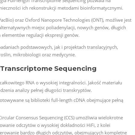
gia Full-length Transcriptome Sequencing pozwala na
onieczności ich rekonstrukcji metodami bioinformatycznymi.
(PacBio) oraz Oxford Nanopore Technologies (ONT), możliwe jest
alternatywnych miejsc poliadenylacji, nowych genów, długich
 elementów regulacji ekspresji genów.
adaniach podstawowych, jak i projektach translacyjnych,
roślin, mikrobiologii oraz medycynie.
h Transcriptome Sequencing
całkowitego RNA o wysokiej integralności. Jakość materiału
enia analizy pełnej długości transkryptów.
otowywane są biblioteki full-length cDNA obejmujące pełną
Circular Consensus Sequencing (CCS) umożliwia wielokrotne
owanie odczytów o wysokiej dokładności HiFi, z kolei
erowanie bardzo długich odczytów, obejmujących kompletne