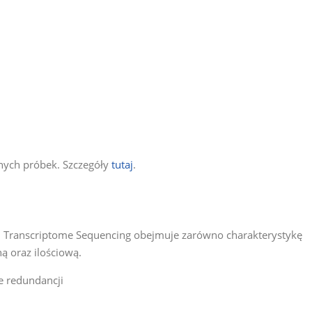
onych próbek. Szczegóły
tutaj
.
h Transcriptome Sequencing obejmuje zarówno charakterystykę
ną oraz ilościową.
e redundancji