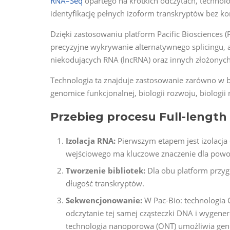
RNA
–
Seq
opartego na krótkich odczytach, technolo
identyfikację pełnych izoform transkryptów bez k
Dzięki zastosowaniu platform Pacific Biosciences 
precyzyjne wykrywanie alternatywnego splicingu, 
niekodujących RNA (lncRNA) oraz innych złożonych
Technologia ta znajduje zastosowanie zarówno w b
genomice funkcjonalnej, biologii rozwoju, biologii 
Przebieg procesu Full-lengt
Izolacja RNA:
Pierwszym etapem jest izolacja 
wejściowego ma kluczowe znaczenie dla powodz
Tworzenie bibliotek:
Dla obu platform przyg
długość transkryptów.
Sekwencjonowanie:
W Pac-Bio: technologia 
odczytanie tej samej cząsteczki DNA i wygener
technologia nanoporowa (ONT) umożliwia gen